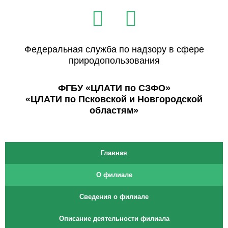
Перейти
V
T
к
k
e
содержимому
l
Федеральная служба по надзору в сфере
природопользования
e
ФГБУ «ЦЛАТИ по СЗФО»
g
«ЦЛАТИ по Псковской и Новгородской
r
областям»
a
m
Главная
О филиале
Сведения о филиале
Описание деятельности филиала